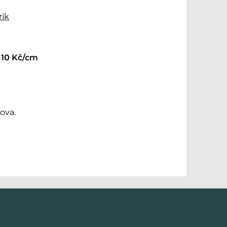
rik
 10 Kč/cm
ova.