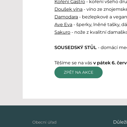
Koření Gastro
- koření všeho dr
Doušek vína
- víno ze znojemské
Damodara
- bezlepkové a vegans
Ave Eva
- šperky, lněné tašky, d
Sakuro
- nože z kvalitní damašk
SOUSEDSKÝ STŮL
- domácí med
Těšíme se na vás
v pátek 6. čer
ZPĚT NA AKCE
Důlež
Obecní úřad