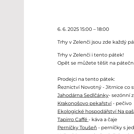
6. 6. 2025 15:00 – 18:00
Trhy v Zelenči jsou zde každý pá
Trhy v Zelenči i tento pátek!
Opět se můžete těšit na páteční
Prodejci na tento pátek:
Řeznictví Novotný - Jitrnice co 
Jahodárna Sedlčánky
- sezónní 
Krakonošovo pekařství
- pečivo
Ekologické hospodářství Na paš
Tapirro Caffé
- káva a čaje
Perníčky Toušeň
- perníčky s j