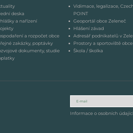
tuality
Vidimace, legalizace, Czec
ední deska
POINT
hlášky a nařízení
Geoportál obce Zeleneč
ojekty
Hlášení závad
spodaření a rozpočet obce
Adresář podnikatelů v Zele
řejné zakázky, poptávky
Prostory a sportoviště obce
zvojové dokumenty, studie
Škola / školka
platky
Informace o osobních údají