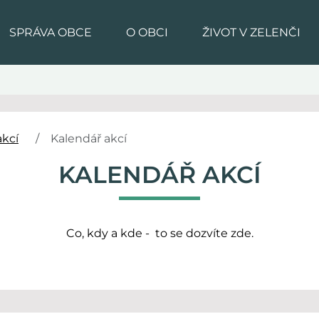
SPRÁVA OBCE
O OBCI
ŽIVOT V ZELENČI
akcí
Kalendář akcí
KALENDÁŘ AKCÍ
Co, kdy a kde - to se dozvíte zde.