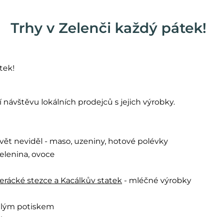
Trhy v Zelenči každý pátek!
tek!
 návštěvu lokálních prodejců s jejich výrobky.
svět neviděl - maso, uzeniny, hotové polévky
zelenina, ovoce
erácké stezce a Kacálkův statek
- mléčné výrobky
edlým potiskem