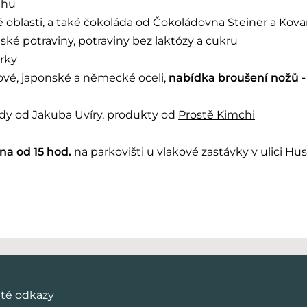
uhu
 oblasti, a také čokoláda od
Čokoládovna Steiner a Kova
ké potraviny, potraviny bez laktózy a cukru
árky
ové, japonské a německé oceli,
nabídka broušení nožů -
y od Jakuba Uvíry, produkty od
Prostě Kimchi
vna od 15 hod.
na parkovišti u vlakové zastávky v ulici Hus
ité odkazy